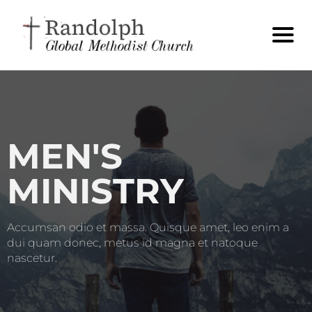
MEN'S
MINISTRY
Accumsan odio et massa. Quisque amet, leo enim a
dui quam donec, metus id magna et natoque
nascetur.